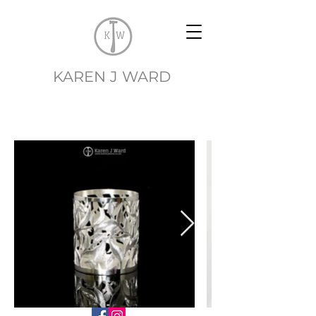
EK
KAREN J WARD
sSS